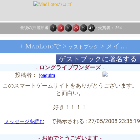
最後の抽選抽選
: 受賞者： 564
2
9
20
25
39
43
+ MadLotoで >
> メインページ
ゲストブック
ゲストブックに署名する
- ロングライブワンダーズ -
投稿者：
joaquim
このスマートゲームサイトをありがとうございます。
と面白い。
好き！！！！
で掲示される :
27/05/2008 23:36:19
メッセージを読む
- おめでとうございます -