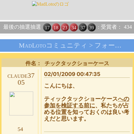
最後の抽選抽選
: 受賞者： 434
17
18
23
34
37
39
MadLotoコミュニティ >
フォーラム
件名： チックタックショーケース
02/01/2009 00:47:35
claude37
05
こんにちは、
ティックタックショーケース
への
参加を検証する前に
、私たちが占
める位置を知っておくのは良い考
えだと思います。
54