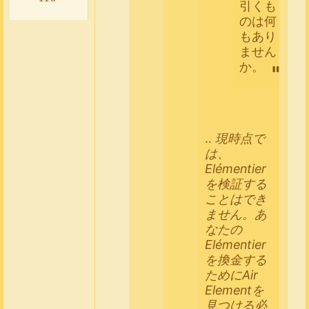
引くも
のは何
もあり
ません
か。
..
現時点で
は、
Elémentier
を検証する
ことはでき
ません。あ
なたの
Elémentier
を換金する
ためにAir
Elementを
見つける必