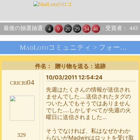
最後の抽選抽選
: 受賞者： 443
4
9
20
29
34
46
MadLotoコミュニティ >
フォーラム
件名： 贈り物を送る：追跡
10/03/2011 12:54:24
cricri04
先週はたくさんの情報が送信され
ませんでした....送信されたタグの
ついた人でもそうではありません
でした....しかしすべてが先週の火
曜日に送信されました...
そうでなければ、私はなぜかわか
329
らないがMadwinはロットを受け取