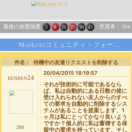
最後の抽選抽選
: 受賞者： 564
2
9
20
25
39
43
MadLotoコミュニティ >
フォーラム
件名： 待機中の友達リクエストを削除する
20/04/2015 18:19:57
benben24
それが技術的に可能であるなら
ば、私は自動的にある日数の後に
受け入れられない友人からのすべ
ての要求を自動的に削除するシス
テムがあることを提案します、1
ヶ月は私にとってかなり良いよう
ですか？個人的に私は蓄積する保
280
留中の要求を持っています、そし