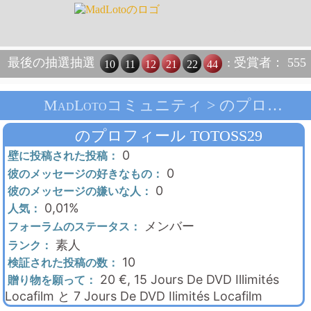
最後の抽選抽選
: 受賞者： 555
10
11
12
21
22
44
MadLotoコミュニティ > のプロフィール Totoss29 > メインページ
のプロフィール TOTOSS29
0
壁に投稿された投稿：
0
彼のメッセージの好きなもの：
0
彼のメッセージの嫌いな人：
0,01%
人気：
メンバー
フォーラムのステータス：
素人
ランク：
10
検証された投稿の数：
20 €, 15 Jours De DVD Illimités
贈り物を願って：
Locafilm と 7 Jours De DVD Ilimités Locafilm