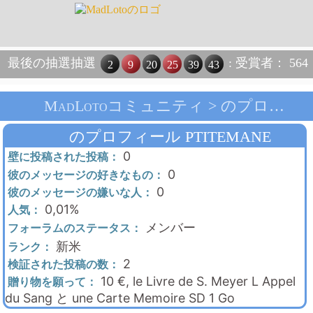
最後の抽選抽選
: 受賞者： 564
2
9
20
25
39
43
MadLotoコミュニティ > のプロフィール Ptitemane > メインページ
のプロフィール PTITEMANE
0
壁に投稿された投稿：
0
彼のメッセージの好きなもの：
0
彼のメッセージの嫌いな人：
0,01%
人気：
メンバー
フォーラムのステータス：
新米
ランク：
2
検証された投稿の数：
10 €, le Livre de S. Meyer L Appel
贈り物を願って：
du Sang と une Carte Memoire SD 1 Go