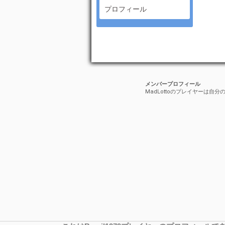
プロフィール
メンバープロフィール
MadLottoのプレイヤーは