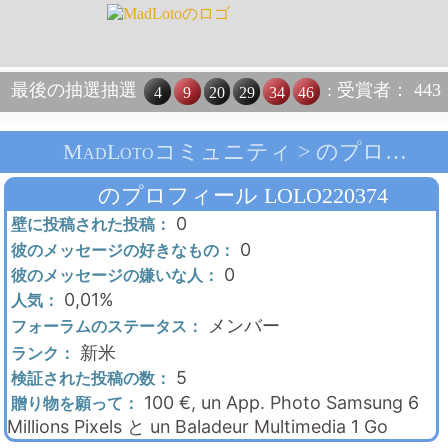
最後の抽選抽選
: 受賞者： 443
4
9
20
29
34
46
MadLotoコミュニティ > のプロフィール Lolo220374 > メインページ
のプロフィール LOLO220374
0
壁に投稿された投稿：
0
彼のメッセージの好きなもの：
0
彼のメッセージの嫌いな人：
0,01%
人気：
メンバー
フォーラムのステータス：
新米
ランク：
5
検証された投稿の数：
100 €, un App. Photo Samsung 6
贈り物を願って：
Millions Pixels と un Baladeur Multimedia 1 Go