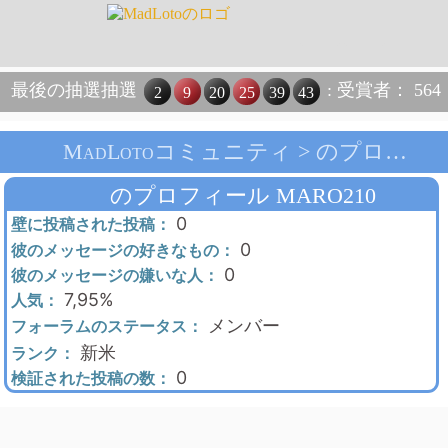
最後の抽選抽選
: 受賞者： 564
2
9
20
25
39
43
MadLotoコミュニティ > のプロフィール Maro210 > メインページ
のプロフィール MARO210
0
壁に投稿された投稿：
0
彼のメッセージの好きなもの：
0
彼のメッセージの嫌いな人：
7,95%
人気：
メンバー
フォーラムのステータス：
新米
ランク：
0
検証された投稿の数：