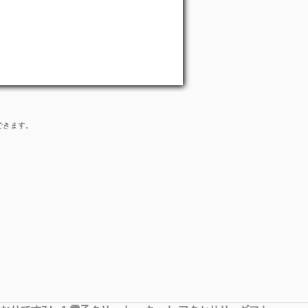
できます。