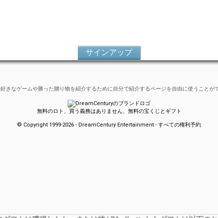
サインアップ
自分の好きなゲームや勝った贈り物を紹介するために自分で紹介するページを自由に使うことが
無料のロト、買う義務はありません、無料の宝くじとギフト
© Copyright 1999-2026 - DreamCentury Entertainment - すべての権利予約