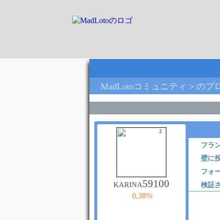
MadLotoコミュニティ > のプロ
2
フラ
壁に
フォ
karina59100
検証
0,38%