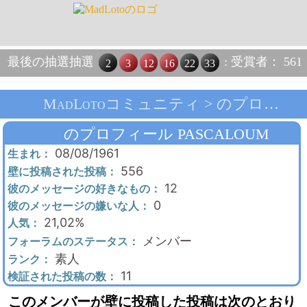
最後の抽選抽選
: 受賞者： 561
2
3
12
16
22
33
MadLotoコミュニティ > のプロフィール Pascaloum > メインページ
のプロフィール PASCALOUM
08/08/1961
生まれ：
556
壁に投稿された投稿：
12
彼のメッセージの好きなもの：
0
彼のメッセージの嫌いな人：
21,02%
人気：
メンバー
フォーラムのステータス：
素人
ランク：
11
検証された投稿の数：
このメンバーが壁に投稿した投稿は次のとおり