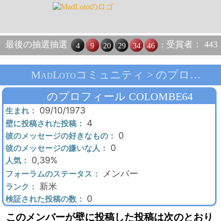
最後の抽選抽選
: 受賞者： 443
4
9
20
29
34
46
MadLotoコミュニティ > のプロフィール Colombe64 > メインページ
のプロフィール COLOMBE64
09/10/1973
生まれ：
4
壁に投稿された投稿：
0
彼のメッセージの好きなもの：
0
彼のメッセージの嫌いな人：
0,39%
人気：
メンバー
フォーラムのステータス：
新米
ランク：
0
検証された投稿の数：
このメンバーが壁に投稿した投稿は次のとおり