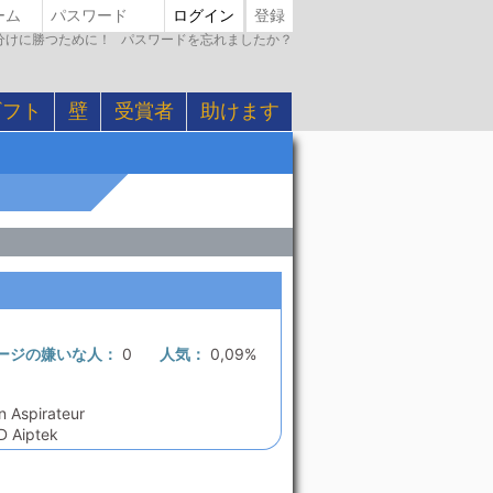
ログイン
登録
引き分けに勝つために！
パスワードを忘れましたか？
ギフト
壁
受賞者
助けます
ージの嫌いな人：
0
人気：
0,09%
n Aspirateur
D Aiptek