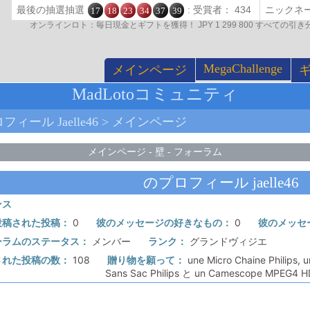
最後の抽選抽選
: 受賞者： 434
17
18
23
34
37
39
オンラインロト：毎日現金とギフトを獲得！ JPY 1 299 800 すべての
MegaChallenge
メインページ
MadLotoコミュニティ
フィール Jaelle46 > メインページ
メインページ
-
壁
-
フォーラム
のプロフィール jaelle46
ンス
投稿された投稿：
0
彼のメッセージの好きなもの：
0
彼のメッセ
ーラムのステータス：
メンバー
ランク：
グランドヴィジエ
された投稿の数：
108
贈り物を願って：
une Micro Chaine Philips, u
Sans Sac Philips と un Camescope MPEG4 H