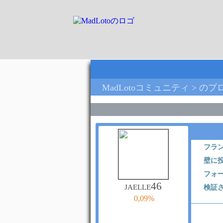
MadLotoコミュニティ > のプロ
フラ
壁に
フォ
jaelle46
検証
0,09%