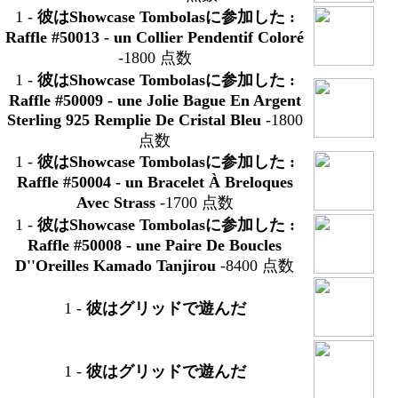
1
-
彼はShowcase Tombolasに参加した :
Raffle #50013 -
un Collier Pendentif Coloré
-1800 点数
1
-
彼はShowcase Tombolasに参加した :
Raffle #50009 -
une Jolie Bague En Argent
Sterling 925 Remplie De Cristal Bleu
-1800
点数
1
-
彼はShowcase Tombolasに参加した :
Raffle #50004 -
un Bracelet À Breloques
Avec Strass
-1700 点数
1
-
彼はShowcase Tombolasに参加した :
Raffle #50008 -
une Paire De Boucles
D''Oreilles Kamado Tanjirou
-8400 点数
1
-
彼はグリッドで遊んだ
1
-
彼はグリッドで遊んだ