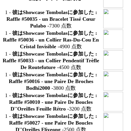
1
-
彼はShowcase Tombolasに参加した :
Raffle #50035 -
un Bracelet Tissé Cœur
Pulabo
-7300 点数
1
-
彼はShowcase Tombolasに参加した :
Raffle #50036 -
un Collier Ras-Du-Cou En
Cristal Invisible
-4900 点数
1
-
彼はShowcase Tombolasに参加した :
Raffle #50033 -
un Collier Pendentif Trèfle
De Routefuture
-4500 点数
1
-
彼はShowcase Tombolasに参加した :
Raffle #50016 -
une Paire De Broches
Bodhi2000
-3800 点数
1
-
彼はShowcase Tombolasに参加した :
Raffle #50010 -
une Paire De Boucles
D''Oreilles Feuille Rétro
-3200 点数
1
-
彼はShowcase Tombolasに参加した :
Raffle #50027 -
une Paire De Boucles
D''Oreilles Fliyeong
-2500 点数