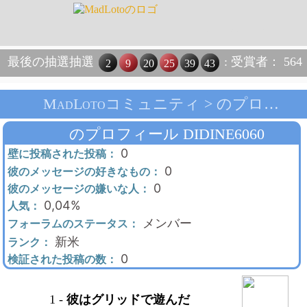
最後の抽選抽選
: 受賞者： 564
2
9
20
25
39
43
MadLotoコミュニティ > のプロフィール Didine6060 > メインページ
のプロフィール DIDINE6060
0
壁に投稿された投稿：
0
彼のメッセージの好きなもの：
0
彼のメッセージの嫌いな人：
0,04%
人気：
メンバー
フォーラムのステータス：
新米
ランク：
0
検証された投稿の数：
1
-
彼はグリッドで遊んだ