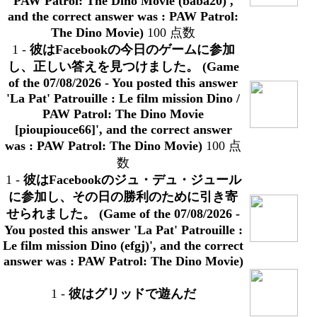
PAW Patrol: The Dino Movie (baba20)',
and the correct answer was : PAW Patrol:
The Dino Movie)
100 点数
1
-
彼はFacebookの今日のゲームに参加
し、正しい答えを見つけました。 (Game
of the 07/08/2026 - You posted this answer
'La Pat' Patrouille : Le film mission Dino /
PAW Patrol: The Dino Movie
[pioupiouce66]', and the correct answer
was : PAW Patrol: The Dino Movie)
100 点
数
1
-
彼はFacebookのジュ・デュ・ジュール
に参加し、その日の勝利のために引き寄
せられました。 (Game of the 07/08/2026 -
You posted this answer 'La Pat' Patrouille :
Le film mission Dino (efgj)', and the correct
answer was : PAW Patrol: The Dino Movie)
1
-
彼はグリッドで遊んだ