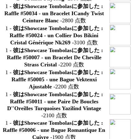
1
-
彼はShowcase Tombolasに参加した :
Raffle #50034 -
un Bracelet ICandy Twist
Ceinture Blanc
-2800 点数
1
-
彼はShowcase Tombolasに参加した :
Raffle #50024 -
un Collier Dos Bikini
Cristal Générique Nk269
-3100 点数
1
-
彼はShowcase Tombolasに参加した :
Raffle #50007 -
un Bracelet De Cheville
Strass Cristal
-2200 点数
1
-
彼はShowcase Tombolasに参加した :
Raffle #50005 -
une Bague Vektenxi
Ajustable
-2200 点数
1
-
彼はShowcase Tombolasに参加した :
Raffle #50011 -
une Paire De Boucles
D''Oreilles Turquoises Yazilind Vintage
-2100 点数
1
-
彼はShowcase Tombolasに参加した :
Raffle #50006 -
une Bague Romantique En
Cuivre
-1900 点数