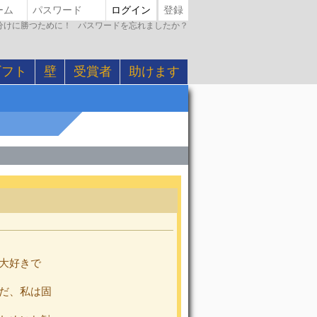
ログイン
登録
引き分けに勝つために！
パスワードを忘れましたか？
ギフト
壁
受賞者
助けます
大好きで
だ、私は固