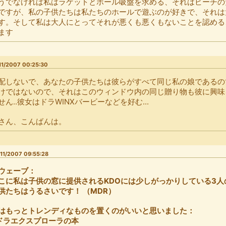
うでなければ私はラケットとボール吸盤を求める、それはビーチの
ですが、私の子供たちは私たちのホールで遊ぶのが好きで、それは
す。そして私は大人にとってそれが悪くも悪くもないことを認める
ます
11/2007 00:25:30
配しないで、あなたの子供たちは彼らがすべて同じ私の娘であるの
けではないので、それはこのウィンドウ内の同じ贈り物も彼に興味
せん..彼女はドラWINXバービーなどを好む...
さん、こんばんは。
11/2007 09:55:28
ウェーブ：
こに私は子供の窓に提供されるKDOには少しがっかりしている3
供たちはうるさいです！ （MDR）
はもっとトレンディなものを置くのがいいと思いました：
 ドラエクスプローラの本