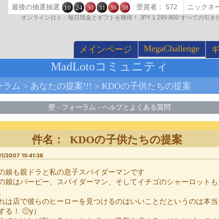
最後の抽選抽選
: 受賞者： 572
10
24
30
31
36
38
オンラインロト：毎日現金とギフトを獲得！ JPY 1 299 800 すべての
MegaChallenge
メインページ
MadLotoコミュニティ
ーラム
>
あなたの提案!!!
>
KDOの子供たちの提案
壁
-
フォーラム
-
ヘルプとよくある質問
件名： KDOの子供たちの提案
11/2007 15:41:38
の娘も親ドラと私の息子スパイダーマンです
の娘はバービー、スパイダーマン、そしてイチゴのシャーロットも
。
れは店で彼らのヒーローを見つけるのはいいことだというのは本当
する！ 🙁y）