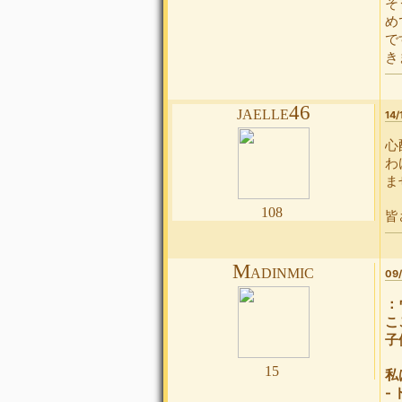
そ
め
で
き
jaelle46
14/
心
わ
ま
108
皆
Madinmic
09/
：
こ
子
15
私
-