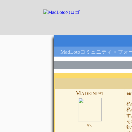
MadLotoコミュニティ >
フォ
Madeinpat
14/
私
私
す
そ
53
執